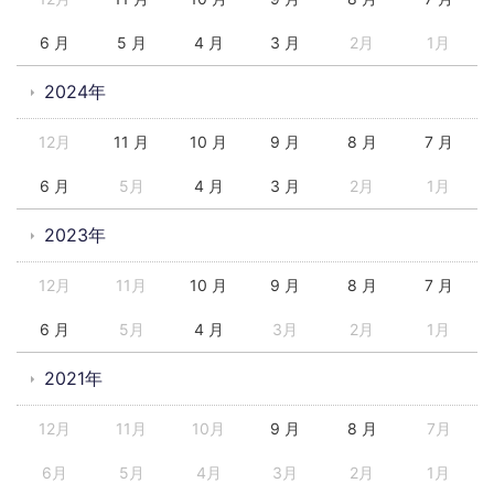
6 月
5 月
4 月
3 月
2月
1月
2024年
12月
11 月
10 月
9 月
8 月
7 月
6 月
5月
4 月
3 月
2月
1月
2023年
12月
11月
10 月
9 月
8 月
7 月
6 月
5月
4 月
3月
2月
1月
2021年
12月
11月
10月
9 月
8 月
7月
6月
5月
4月
3月
2月
1月