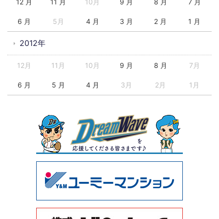
12 月
11 月
10月
9 月
8 月
7 月
6 月
5月
4 月
3 月
2 月
1 月
2012年
12月
11月
10月
9 月
8 月
7月
6 月
5 月
4 月
3月
2月
1月