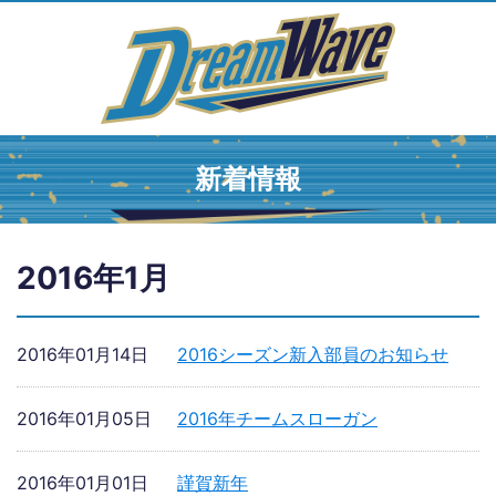
新着情報
2016年1月
2016年01月14日
2016シーズン新入部員のお知らせ
2016年01月05日
2016年チームスローガン
2016年01月01日
謹賀新年