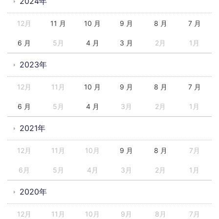
2024年
12月
11 月
10 月
9 月
8 月
7 月
6 月
5月
4 月
3 月
2月
1月
2023年
12月
11月
10 月
9 月
8 月
7 月
6 月
5月
4 月
3月
2月
1月
2021年
12月
11月
10月
9 月
8 月
7月
6月
5月
4月
3月
2月
1月
2020年
12月
11月
10月
9月
8月
7月