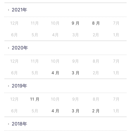
2021年
12月
11月
10月
9 月
8 月
7月
6月
5月
4月
3月
2月
1月
2020年
12月
11月
10月
9月
8月
7月
6月
5月
4 月
3 月
2月
1月
2019年
12月
11 月
10月
9月
8月
7月
6月
5月
4 月
3 月
2 月
1月
2018年