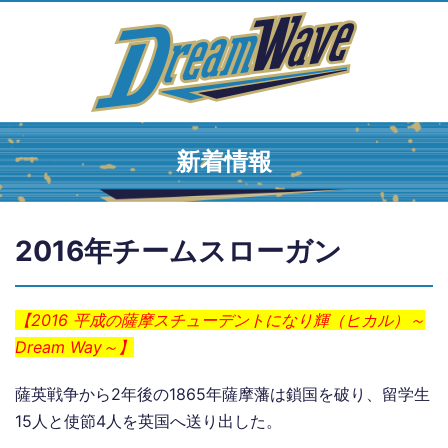
新着情報
2016年チームスローガン
【2016 平成の薩摩スチューデントになり輝（ヒカル）～
Dream Way～】
薩英戦争から2年後の1865年薩摩藩は鎖国を破り、留学生
15人と使節4人を英国へ送り出した。