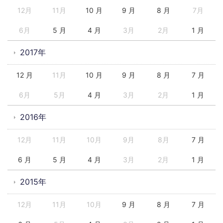
12月
11月
10 月
9 月
8 月
7月
6月
5 月
4 月
3月
2月
1 月
2017年
12 月
11月
10 月
9 月
8 月
7 月
6月
5月
4 月
3月
2月
1 月
2016年
12月
11月
10月
9月
8月
7 月
6 月
5 月
4 月
3月
2月
1 月
2015年
12月
11月
10月
9 月
8 月
7 月