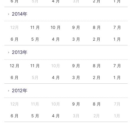
6 月
5月
4 月
3月
2 月
1 月
2014年
12月
11 月
10 月
9 月
8 月
7 月
6 月
5 月
4 月
3 月
2 月
1 月
2013年
12 月
11 月
10月
9 月
8 月
7 月
6 月
5月
4 月
3 月
2 月
1 月
2012年
12月
11月
10月
9 月
8 月
7月
6 月
5 月
4 月
3月
2月
1月