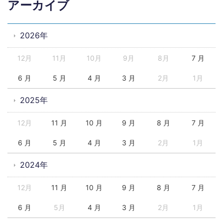
アーカイブ
2026年
12月
11月
10月
9月
8月
7 月
6 月
5 月
4 月
3 月
2月
1月
2025年
12月
11 月
10 月
9 月
8 月
7 月
6 月
5 月
4 月
3 月
2月
1月
2024年
12月
11 月
10 月
9 月
8 月
7 月
6 月
5月
4 月
3 月
2月
1月