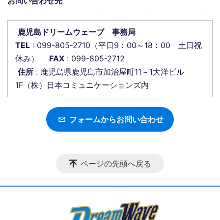
お問い合わせ先
鹿児島ドリームウェーブ 事務局
TEL
: 099-805-2710（平日9：00～18：00 土日祝
休み）
FAX
: 099-805-2712
住所
: 鹿児島県鹿児島市加治屋町11－1大洋ビル
1F（株）日本コミュニケーションズ内
フォームからお問い合わせ
ページの先頭へ戻る