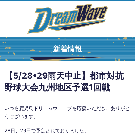
新着情報
【5/28•29雨天中止】都市対抗
野球大会九州地区予選1回戦
いつも鹿児島ドリームウェーブを応援いただき、ありがと
うございます。
28日、29日で予定されておりました、