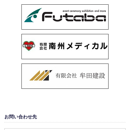
お問い合わせ先