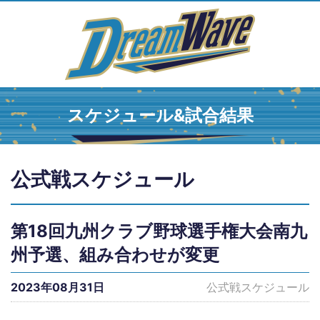
スケジュール&試合結果
公式戦スケジュール
第18回九州クラブ野球選手権大会南九
州予選、組み合わせが変更
2023年08月31日
公式戦スケジュール