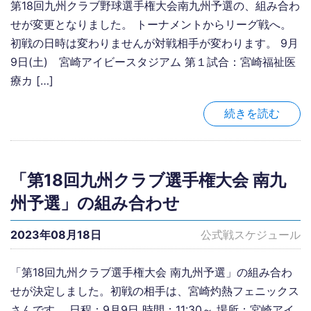
第18回九州クラブ野球選手権大会南九州予選の、組み合わ
せが変更となりました。 トーナメントからリーグ戦へ。
初戦の日時は変わりませんが対戦相手が変わります。 9月
9日(土) 宮崎アイビースタジアム 第１試合：宮崎福祉医
療カ […]
続きを読む
「第18回九州クラブ選手権大会 南九
州予選」の組み合わせ
2023年08月18日
公式戦スケジュール
「第18回九州クラブ選手権大会 南九州予選」の組み合わ
せが決定しました。初戦の相手は、宮崎灼熱フェニックス
さんです。 日程：9月9日 時間：11:30～ 場所：宮崎アイ