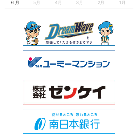
6 月
5月
4月
3月
2月
1月