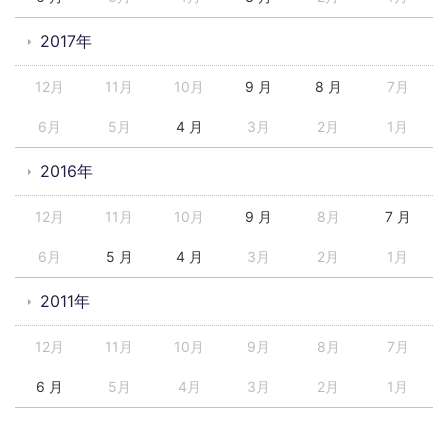
2017年
12月
11月
10月
9 月
8 月
7月
6月
5月
4 月
3月
2月
1月
2016年
12月
11月
10月
9 月
8月
7 月
6月
5 月
4 月
3月
2月
1月
2011年
12月
11月
10月
9月
8月
7月
6 月
5月
4月
3月
2月
1月