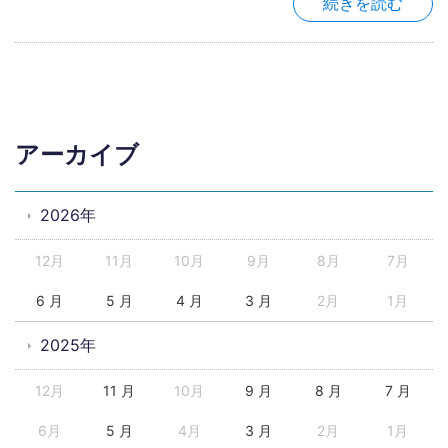
続きを読む
アーカイブ
2026年
12月
11月
10月
9月
8月
7月
6 月
5 月
4 月
3 月
2月
1月
2025年
12月
11 月
10月
9 月
8 月
7 月
6月
5 月
4月
3 月
2月
1月