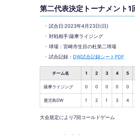
第二代表決定トーナメント1
試合日:2023年4月23日(日)
対戦相手:薩摩ライジング
球場：宮崎市生目の杜第二球場
試合記録：
DW試合記録シートPDF
チーム名
1
2
3
4
5
薩摩ライジング
0
0
0
0
0
鹿児島DW
1
2
1
3
4
大会規定により7回コールドゲーム