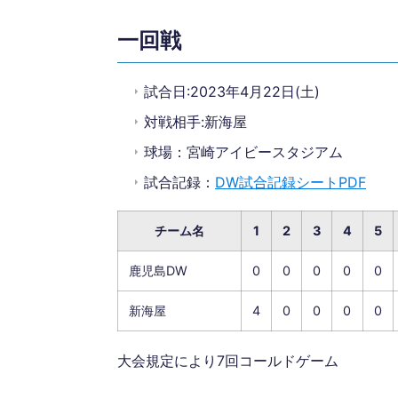
一回戦
試合日:2023年4月22日(土)
対戦相手:新海屋
球場：宮崎アイビースタジアム
試合記録：
DW試合記録シートPDF
チーム名
1
2
3
4
5
鹿児島DW
0
0
0
0
0
新海屋
4
0
0
0
0
大会規定により7回コールドゲーム