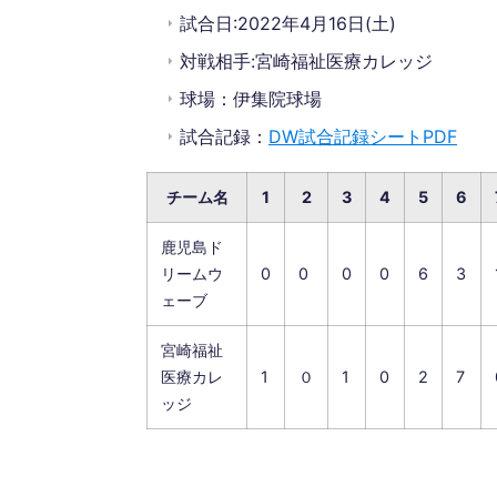
試合日:2022年4月16日(土)
対戦相手:宮崎福祉医療カレッジ
球場：伊集院球場
試合記録：
DW試合記録シートPDF
チーム名
1
2
3
4
5
6
鹿児島ド
リームウ
0
0
0
0
6
3
ェーブ
宮崎福祉
医療カレ
1
０
1
0
2
7
ッジ