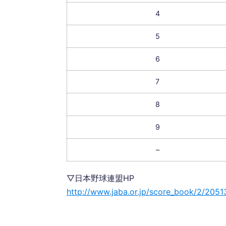
4
5
6
7
8
9
–
▽日本野球連盟HP
http://www.jaba.or.jp/score_book/2/2051