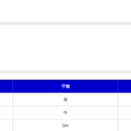
守備
遊
中
DH