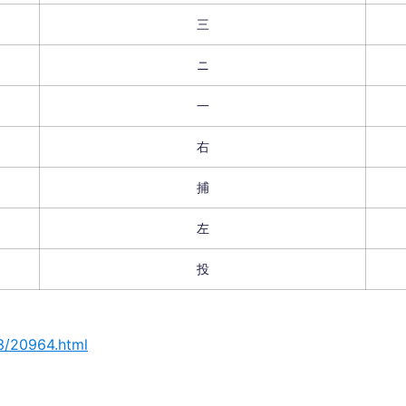
三
ニ
一
右
捕
左
投
3/20964.html