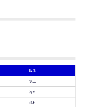
氏名
坂上
冷水
植村