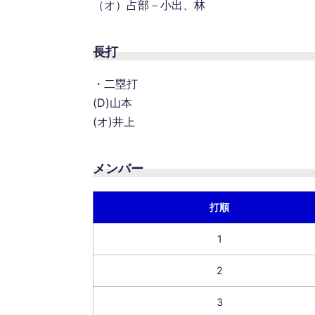
（オ）占部－小出、林
長打
・二塁打
(D)山本
(オ)井上
メンバー
打順
1
2
3