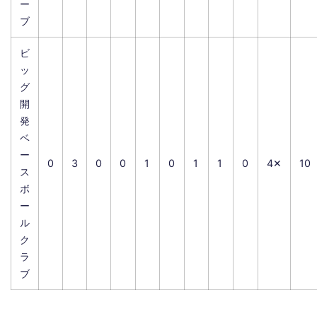
ー
ブ
ビ
ッ
グ
開
発
ベ
ー
0
3
0
0
1
0
1
1
0
4✕
10
ス
ボ
ー
ル
ク
ラ
ブ