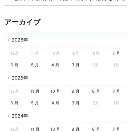
アーカイブ
2026年
12月
11月
10月
9月
8月
7 月
6 月
5 月
4 月
3 月
2月
1月
2025年
12月
11 月
10 月
9 月
8 月
7 月
6 月
5 月
4 月
3 月
2月
1月
2024年
12月
11 月
10 月
9 月
8 月
7 月