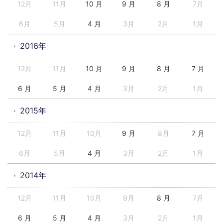
12月
11月
10 月
9 月
8 月
7月
6月
5月
4 月
3月
2月
1月
2016年
12月
11月
10 月
9 月
8 月
7 月
6 月
5 月
4 月
3月
2月
1月
2015年
12月
11月
10月
9 月
8月
7 月
6月
5月
4 月
3月
2月
1月
2014年
12月
11月
10月
9月
8 月
7月
6 月
5 月
4 月
3月
2月
1月