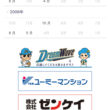
6 月
5月
4 月
3月
2月
1月
2006年
12月
11月
10 月
9月
8月
7月
6 月
5 月
4月
3月
2月
1月