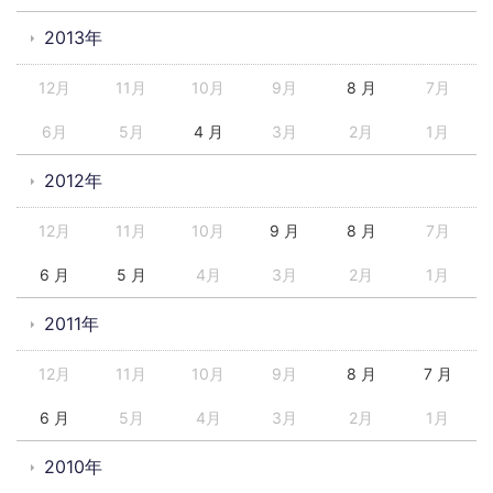
2013年
12月
11月
10月
9月
8 月
7月
6月
5月
4 月
3月
2月
1月
2012年
12月
11月
10月
9 月
8 月
7月
6 月
5 月
4月
3月
2月
1月
2011年
12月
11月
10月
9月
8 月
7 月
6 月
5月
4月
3月
2月
1月
2010年