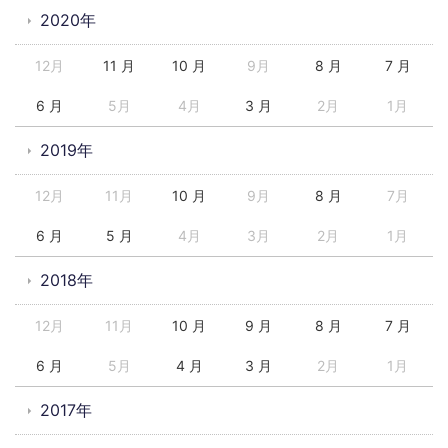
2020年
12月
11 月
10 月
9月
8 月
7 月
6 月
5月
4月
3 月
2月
1月
2019年
12月
11月
10 月
9月
8 月
7月
6 月
5 月
4月
3月
2月
1月
2018年
12月
11月
10 月
9 月
8 月
7 月
6 月
5月
4 月
3 月
2月
1月
2017年