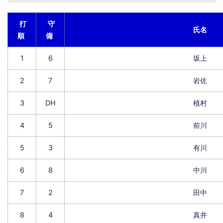
打
守
氏名
順
備
1
6
坂上
2
7
岩佐
3
DH
植村
4
5
前川
5
3
有川
6
8
中川
7
2
田中
8
4
真井