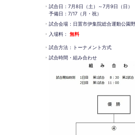
試合日：7月8日（土）～7月9日（日）
予備日：7/17（月・祝）
試合会場：日置市伊集院総合運動公園
入場料：
無料
試合方法：トーナメント方式
試合時間・組み合わせ