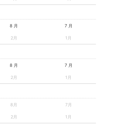
8 月
7 月
2月
1月
8 月
7 月
2月
1月
8月
7月
2月
1月