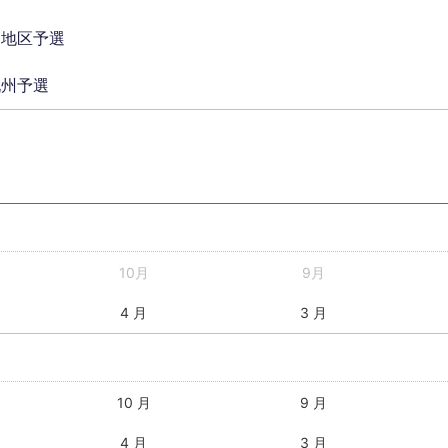
州地区予選
九州予選
10月
9月
4 月
3 月
10 月
9 月
4 月
3 月