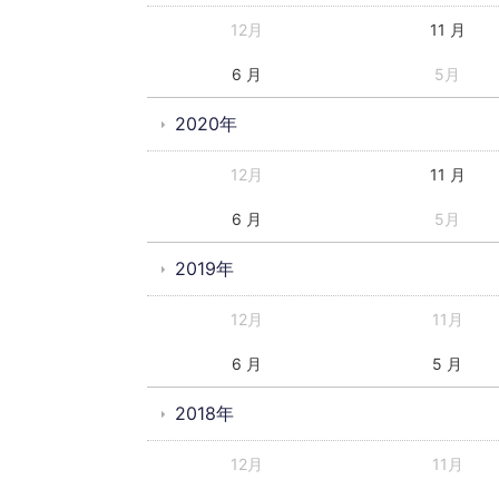
12月
11 月
6 月
5月
2020年
12月
11 月
6 月
5月
2019年
12月
11月
6 月
5 月
2018年
12月
11月