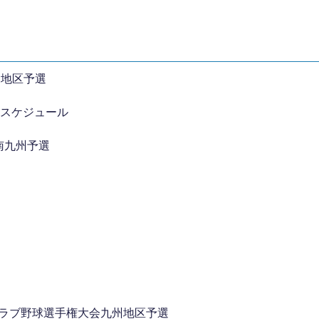
州地区予選
選スケジュール
南九州予選
選
クラブ野球選手権大会九州地区予選