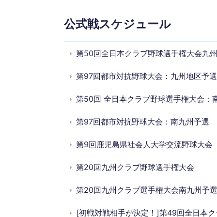
公式戦スケジュール
第50回全日本クラブ野球選手権大会九
第97回都市対抗野球大会：九州地区予
第50回 全日本クラブ野球選手権大会：
第97回都市対抗野球大会：南九州予選
第9回鹿児島県社会人大学交流野球大会
第20回九州クラブ野球選手権大会
第20回九州クラブ選手権大会南九州予
[初戦対戦相手が決定！]第49回全日本