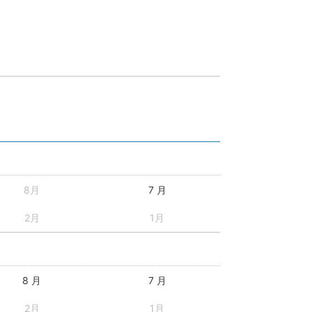
8月
7 月
2月
1月
8 月
7 月
2月
1月