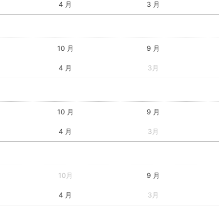
4 月
3 月
10 月
9 月
4 月
3月
10 月
9 月
4 月
3月
10月
9 月
4 月
3月