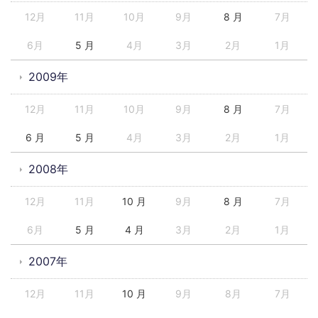
12月
11月
10月
9月
8 月
7月
6月
5 月
4月
3月
2月
1月
2009年
12月
11月
10月
9月
8 月
7月
6 月
5 月
4月
3月
2月
1月
2008年
12月
11月
10 月
9月
8 月
7月
6月
5 月
4 月
3月
2月
1月
2007年
12月
11月
10 月
9月
8月
7月