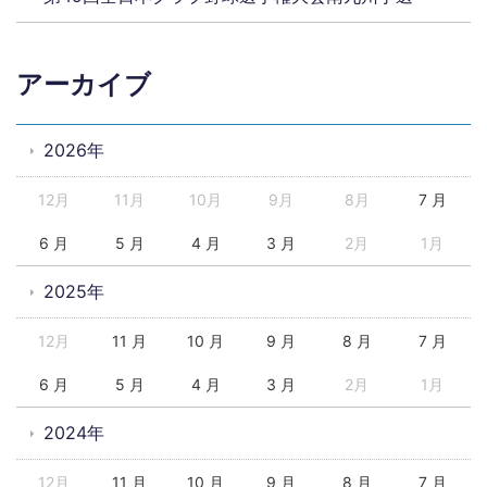
アーカイブ
2026年
12月
11月
10月
9月
8月
7 月
6 月
5 月
4 月
3 月
2月
1月
2025年
12月
11 月
10 月
9 月
8 月
7 月
6 月
5 月
4 月
3 月
2月
1月
2024年
12月
11 月
10 月
9 月
8 月
7 月