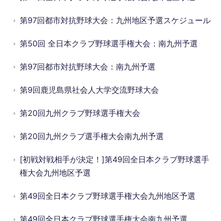
第97回都市対抗野球大会：九州地区予選スケジュール
第50回 全日本クラブ野球選手権大会：南九州予選
第97回都市対抗野球大会：南九州予選
第9回鹿児島県社会人大学交流野球大会
第20回九州クラブ野球選手権大会
第20回九州クラブ選手権大会南九州予選
[初戦対戦相手が決定！]第49回全日本クラブ野球選手
権大会九州地区予選
第49回全日本クラブ野球選手権大会九州地区予選
第49回全日本クラブ野球選手権大会南九州予選