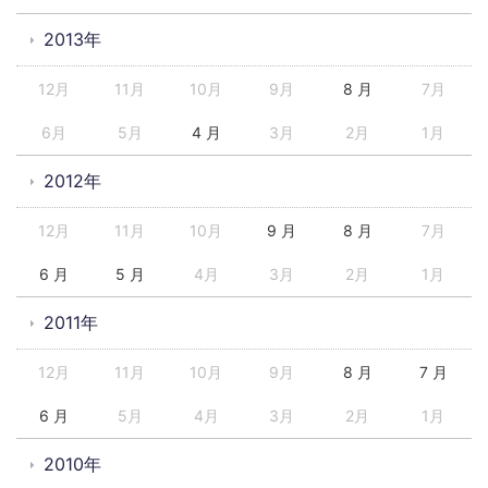
2013年
12月
11月
10月
9月
8 月
7月
6月
5月
4 月
3月
2月
1月
2012年
12月
11月
10月
9 月
8 月
7月
6 月
5 月
4月
3月
2月
1月
2011年
12月
11月
10月
9月
8 月
7 月
6 月
5月
4月
3月
2月
1月
2010年