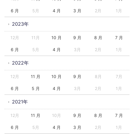
6 月
5月
4 月
3 月
2月
1月
2023年
12月
11月
10 月
9 月
8 月
7 月
6 月
5月
4 月
3月
2月
1月
2022年
12月
11 月
10 月
9 月
8月
7月
6 月
5 月
4 月
3月
2月
1月
2021年
12月
11 月
10月
9 月
8 月
7 月
6 月
5月
4 月
3 月
2月
1月