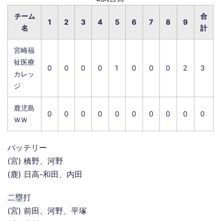
チーム
合
1
2
3
4
5
6
7
8
9
名
計
宮崎福
祉医療
0
0
0
0
1
0
0
0
2
3
カレッ
ジ
鹿児島
0
0
0
0
0
0
0
0
0
0
ＷＷ
バッテリー
(宮) 橋野、河野
(鹿) 日高-和田、内田
二塁打
(宮) 前田、河野、平塚