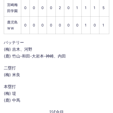
宮崎梅
0
0
0
0
2
0
1
1
1
5
田学園
鹿児島
0
0
0
0
0
0
0
1
0
1
ＷＷ
バッテリー
(梅) 吉木、河野
(鹿) 竹山-和田-大岩本-神崎、内田
二塁打
(梅) 米良
本塁打
(梅) 堤
(鹿) 中馬
2試合目