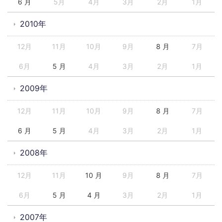
6 月
5月
4月
3月
2月
1月
2010年
12月
11月
10月
9月
8 月
7月
6月
5 月
4月
3月
2月
1月
2009年
12月
11月
10月
9月
8 月
7月
6 月
5 月
4月
3月
2月
1月
2008年
12月
11月
10 月
9月
8 月
7月
6月
5 月
4 月
3月
2月
1月
2007年