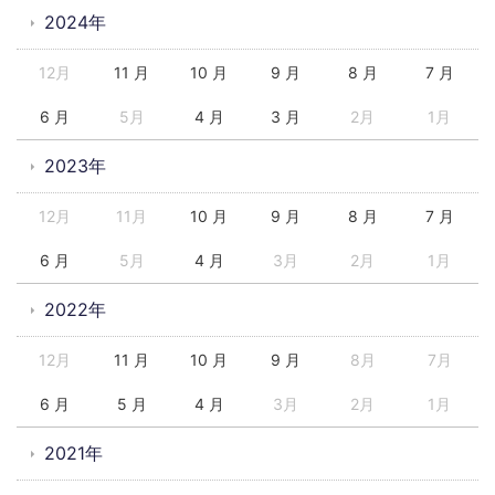
2024年
12月
11 月
10 月
9 月
8 月
7 月
6 月
5月
4 月
3 月
2月
1月
2023年
12月
11月
10 月
9 月
8 月
7 月
6 月
5月
4 月
3月
2月
1月
2022年
12月
11 月
10 月
9 月
8月
7月
6 月
5 月
4 月
3月
2月
1月
2021年