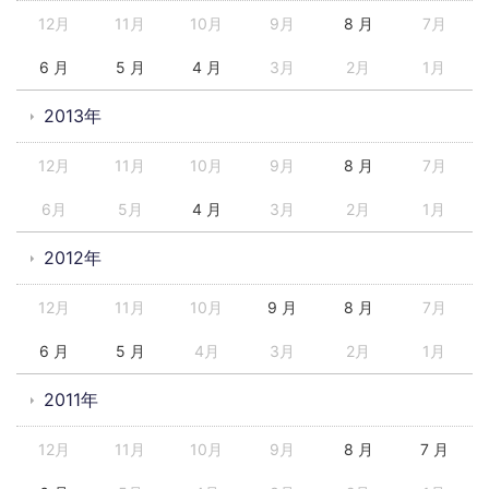
12月
11月
10月
9月
8 月
7月
6 月
5 月
4 月
3月
2月
1月
2013年
12月
11月
10月
9月
8 月
7月
6月
5月
4 月
3月
2月
1月
2012年
12月
11月
10月
9 月
8 月
7月
6 月
5 月
4月
3月
2月
1月
2011年
12月
11月
10月
9月
8 月
7 月