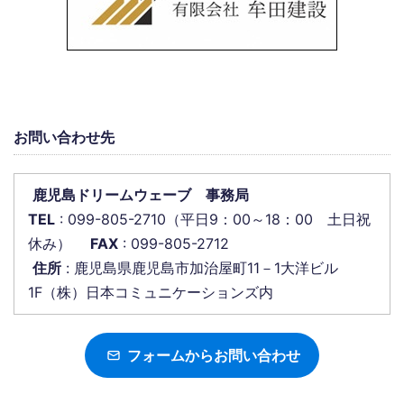
お問い合わせ先
鹿児島ドリームウェーブ 事務局
TEL
: 099-805-2710（平日9：00～18：00 土日祝
休み）
FAX
: 099-805-2712
住所
: 鹿児島県鹿児島市加治屋町11－1大洋ビル
1F（株）日本コミュニケーションズ内
フォームからお問い合わせ