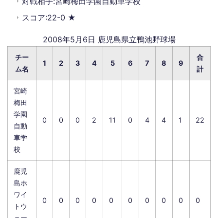
対戦相手:宮崎梅田学園自動車学校
スコア:22-0 ★
2008年5月6日 鹿児島県立鴨池野球場
チー
合
1
2
3
4
5
6
7
8
9
ム名
計
宮崎
梅田
学園
0
0
0
2
11
0
4
4
1
22
自動
車学
校
鹿児
島ホ
ワイ
0
0
0
0
0
0
0
0
0
0
トウ
ェー