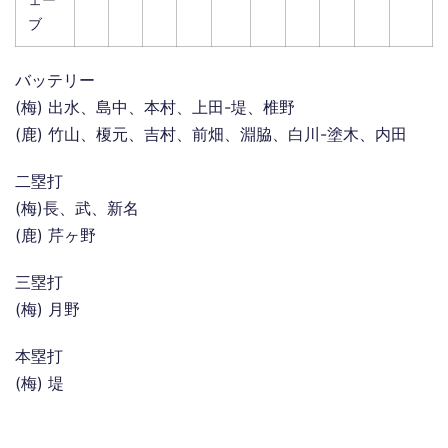
ブ
バッテリー
(梅) 出水、島中、本村、上田-堤、椎野
(鹿) 竹山、榎元、吉村、前畑、淵脇、白川-塗木、内田
二塁打
(梅)長、武、新名
(鹿) 芹ヶ野
三塁打
(梅) 月野
本塁打
(梅) 堤