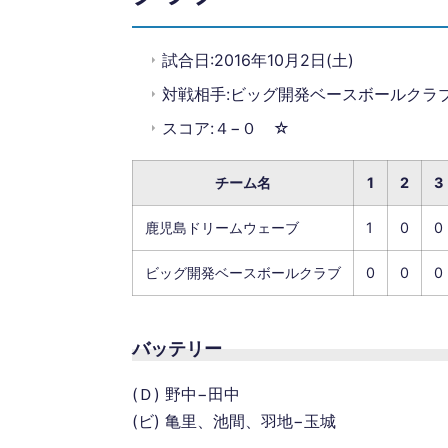
試合日:2016年10月2日(土)
対戦相手:ビッグ開発ベースボールクラ
スコア:４−０ ☆
チーム名
1
2
3
鹿児島ドリームウェーブ
1
0
0
ビッグ開発ベースボールクラブ
0
0
0
バッテリー
(Ｄ) 野中−田中
(ビ) 亀里、池間、羽地−玉城