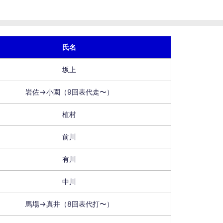
氏名
坂上
岩佐→小園（9回表代走〜）
植村
前川
有川
中川
馬場→真井（8回表代打〜）