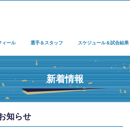
フィール
選手＆スタッフ
スケジュール＆試合結果
新着情報
お知らせ