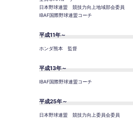
日本野球連盟 競技力向上地域部会委員
IBAF国際野球連盟コーチ
平成11年～
ホンダ熊本 監督
平成13年～
IBAF国際野球連盟コーチ
平成25年～
日本野球連盟 競技力向上委員会委員