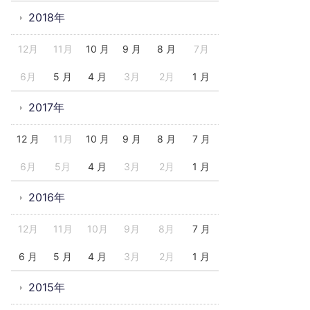
2018年
12月
11月
10 月
9 月
8 月
7月
6月
5 月
4 月
3月
2月
1 月
2017年
12 月
11月
10 月
9 月
8 月
7 月
6月
5月
4 月
3月
2月
1 月
2016年
12月
11月
10月
9月
8月
7 月
6 月
5 月
4 月
3月
2月
1 月
2015年