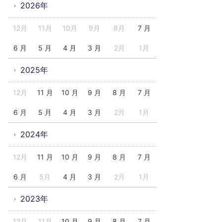
2026年
12月
11月
10月
9月
8月
7 月
6 月
5 月
4 月
3 月
2月
1月
2025年
12月
11 月
10 月
9 月
8 月
7 月
6 月
5 月
4 月
3 月
2月
1月
2024年
12月
11 月
10 月
9 月
8 月
7 月
6 月
5月
4 月
3 月
2月
1月
2023年
12月
11月
10 月
9 月
8 月
7 月