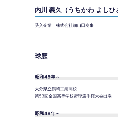
内川 義久（うちかわ よしひ
受入企業 株式会社細山田商事
球歴
昭和45年～
大分県立鶴崎工業高校
第53回全国高等学校野球選手権大会出場
昭和48年～