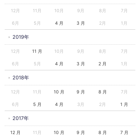
12月
11月
10月
9月
8月
7月
6月
5月
4 月
3 月
2月
1月
2019年
12月
11 月
10月
9月
8月
7月
6月
5月
4 月
3 月
2 月
1月
2018年
12月
11月
10 月
9 月
8 月
7月
6月
5 月
4 月
3月
2月
1 月
2017年
12 月
11月
10 月
9 月
8 月
7 月