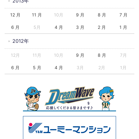
2013年
12 月
11 月
10月
9 月
8 月
7 月
6 月
5月
4 月
3 月
2 月
1 月
2012年
12月
11月
10月
9 月
8 月
7月
6 月
5 月
4 月
3月
2月
1月