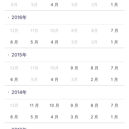
6月
5月
4 月
3月
2月
1 月
2016年
12月
11月
10月
9月
8月
7 月
6 月
5 月
4 月
3月
2月
1 月
2015年
12月
11月
10月
9 月
8 月
7 月
6 月
5月
4 月
3月
2 月
1 月
2014年
12月
11 月
10 月
9 月
8 月
7 月
6 月
5 月
4 月
3 月
2 月
1 月