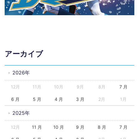
アーカイブ
2026年
12月
11月
10月
9月
8月
7 月
6 月
5 月
4 月
3 月
2月
1月
2025年
12月
11 月
10 月
9 月
8 月
7 月