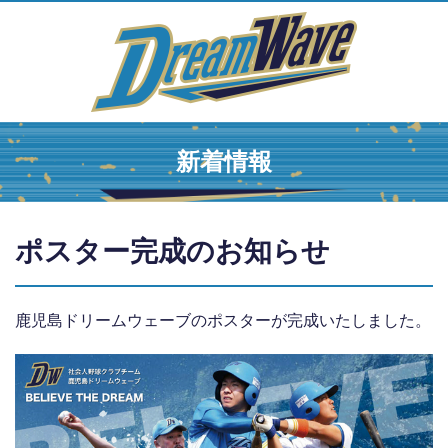
新着情報
ポスター完成のお知らせ
鹿児島ドリームウェーブのポスターが完成いたしました。