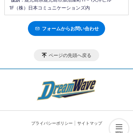
1F（株）日本コミュニケーションズ内
フォームからお問い合わせ
ページの先頭へ戻る
プライバシーポリシー
サイトマップ