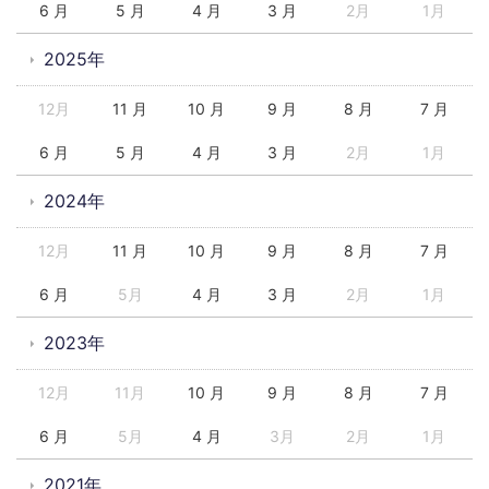
6 月
5 月
4 月
3 月
2月
1月
2025年
12月
11 月
10 月
9 月
8 月
7 月
6 月
5 月
4 月
3 月
2月
1月
2024年
12月
11 月
10 月
9 月
8 月
7 月
6 月
5月
4 月
3 月
2月
1月
2023年
12月
11月
10 月
9 月
8 月
7 月
6 月
5月
4 月
3月
2月
1月
2021年