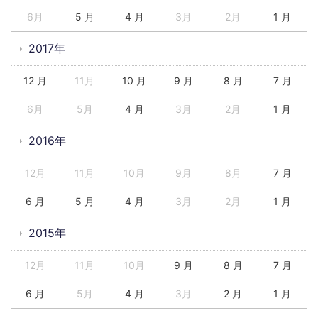
6月
5 月
4 月
3月
2月
1 月
2017年
12 月
11月
10 月
9 月
8 月
7 月
6月
5月
4 月
3月
2月
1 月
2016年
12月
11月
10月
9月
8月
7 月
6 月
5 月
4 月
3月
2月
1 月
2015年
12月
11月
10月
9 月
8 月
7 月
6 月
5月
4 月
3月
2 月
1 月