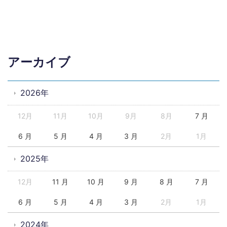
アーカイブ
2026年
12月
11月
10月
9月
8月
7 月
6 月
5 月
4 月
3 月
2月
1月
2025年
12月
11 月
10 月
9 月
8 月
7 月
6 月
5 月
4 月
3 月
2月
1月
2024年