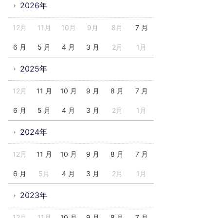
2026年
12月
11月
10月
9月
8月
7 月
6 月
5 月
4 月
3 月
2月
1月
2025年
12月
11 月
10 月
9 月
8 月
7 月
6 月
5 月
4 月
3 月
2月
1月
2024年
12月
11 月
10 月
9 月
8 月
7 月
6 月
5月
4 月
3 月
2月
1月
2023年
12月
11月
10 月
9 月
8 月
7 月