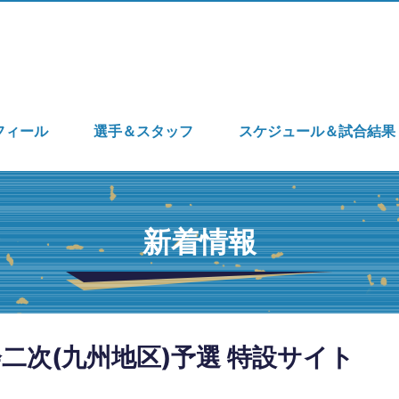
フィール
選手＆スタッフ
スケジュール＆試合結果
新着情報
二次(九州地区)予選 特設サイト