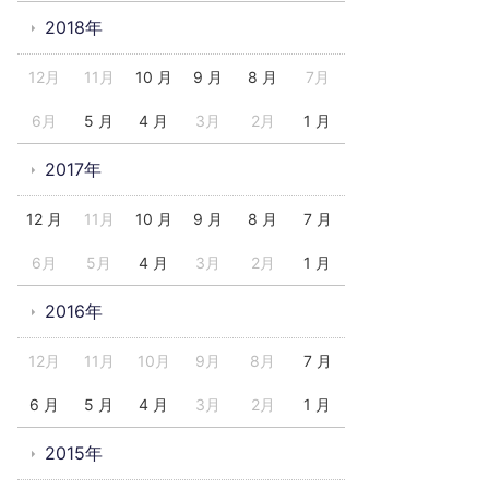
2018年
12月
11月
10 月
9 月
8 月
7月
6月
5 月
4 月
3月
2月
1 月
2017年
12 月
11月
10 月
9 月
8 月
7 月
6月
5月
4 月
3月
2月
1 月
2016年
12月
11月
10月
9月
8月
7 月
6 月
5 月
4 月
3月
2月
1 月
2015年