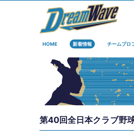
HOME
新着情報
チームプロ
第40回全日本クラブ野