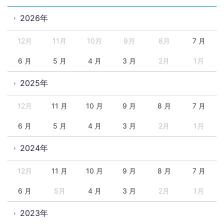
2026年
12月
11月
10月
9月
8月
7 月
6 月
5 月
4 月
3 月
2月
1月
2025年
12月
11 月
10 月
9 月
8 月
7 月
6 月
5 月
4 月
3 月
2月
1月
2024年
12月
11 月
10 月
9 月
8 月
7 月
6 月
5月
4 月
3 月
2月
1月
2023年