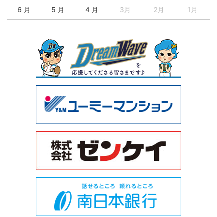
6 月
5 月
4 月
3月
2月
1月