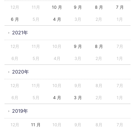
12月
11月
10 月
9 月
8 月
7 月
6 月
5月
4 月
3月
2月
1月
2021年
12月
11月
10月
9 月
8 月
7月
6月
5月
4月
3月
2月
1月
2020年
12月
11月
10月
9月
8月
7月
6月
5月
4 月
3 月
2月
1月
2019年
12月
11 月
10月
9月
8月
7月