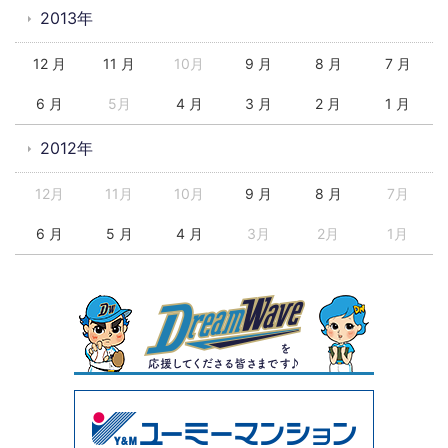
2013年
12 月
11 月
10月
9 月
8 月
7 月
6 月
5月
4 月
3 月
2 月
1 月
2012年
12月
11月
10月
9 月
8 月
7月
6 月
5 月
4 月
3月
2月
1月