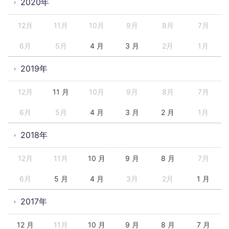
2020年
12月
11月
10月
9月
8月
7月
6月
5月
4 月
3 月
2月
1月
2019年
12月
11 月
10月
9月
8月
7月
6月
5月
4 月
3 月
2 月
1月
2018年
12月
11月
10 月
9 月
8 月
7月
6月
5 月
4 月
3月
2月
1 月
2017年
12 月
11月
10 月
9 月
8 月
7 月