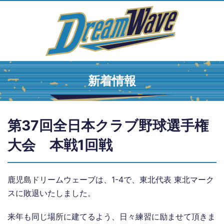
新着情報
第37回全日本クラブ野球選手権
大会 本戦1回戦
鹿児島ドリームウェーブは、1-4で、東北代表 東北マーク
スに敗退いたしました。
来年も同じ場所に建てるよう、日々練習に励ませて頂きま