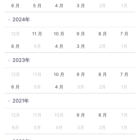
6 月
5 月
4 月
3 月
2月
1月
2024年
12月
11 月
10 月
9 月
8 月
7 月
6 月
5月
4 月
3 月
2月
1月
2023年
12月
11月
10 月
9 月
8 月
7 月
6 月
5月
4 月
3月
2月
1月
2021年
12月
11月
10月
9 月
8 月
7月
6月
5月
4月
3月
2月
1月