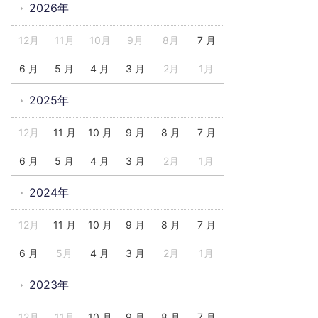
2026年
12月
11月
10月
9月
8月
7 月
6 月
5 月
4 月
3 月
2月
1月
2025年
12月
11 月
10 月
9 月
8 月
7 月
6 月
5 月
4 月
3 月
2月
1月
2024年
12月
11 月
10 月
9 月
8 月
7 月
6 月
5月
4 月
3 月
2月
1月
2023年
12月
11月
10 月
9 月
8 月
7 月