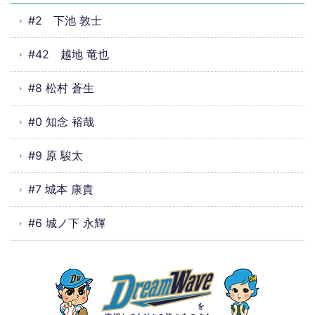
#2 下池 敦士
#42 越地 竜也
#8 松村 蒼生
#0 知念 裕哉
#9 原 駿太
#7 城本 康貴
#6 城ノ下 永輝