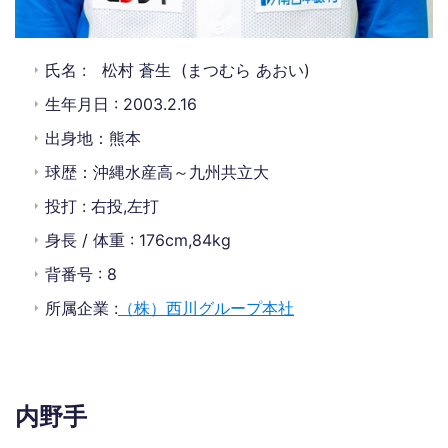
氏名 : 松村 蒼生 (まつむら あおい)
生年月日 : 2003.2.16
出身地：熊本
球歴：沖縄水産高～九州共立大
投打 : 右投,左打
身長 / 体重 : 176cm,84kg
背番号 : 8
所属企業 :
（株）西川グループ本社
内野手