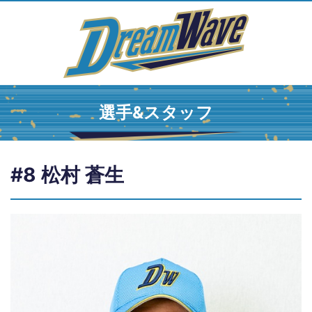
選手&スタッフ
#8 松村 蒼生