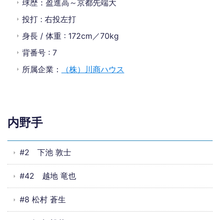
球歴：盈進高～京都先端大
投打 : 右投左打
身長 / 体重 : 172cm／70kg
背番号 : 7
所属企業：
（株）川商ハウス
内野手
#2 下池 敦士
#42 越地 竜也
#8 松村 蒼生