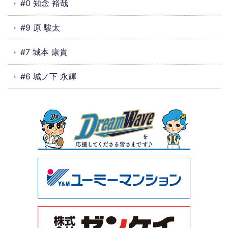
#0 知念 裕哉
#9 原 駿太
#7 城本 康貴
#6 城ノ下 永輝