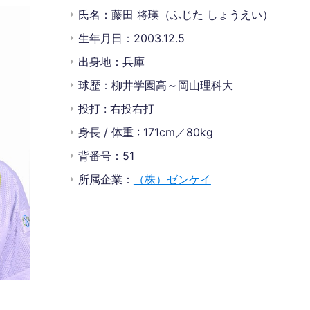
氏名：藤田 将瑛（ふじた しょうえい）
生年月日：2003.12.5
出身地：兵庫
球歴：柳井学園高～岡山理科大
投打 : 右投右打
身長 / 体重 : 171cm／80kg
背番号：51
所属企業：
（株）ゼンケイ