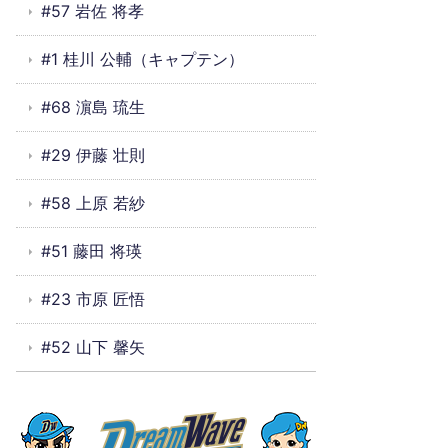
#57 岩佐 将孝
#1 桂川 公輔（キャプテン）
#68 濵島 琉生
#29 伊藤 壮則
#58 上原 若紗
#51 藤田 将瑛
#23 市原 匠悟
#52 山下 馨矢