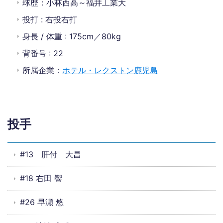
球歴：小林西高～福井工業大
投打 : 右投右打
身長 / 体重 : 175cm／80kg
背番号 : 22
所属企業：
ホテル・レクストン鹿児島
投手
#13 肝付 大昌
#18 右田 響
#26 早瀬 悠